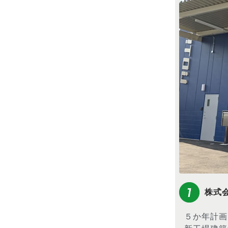
株式
５か年計画