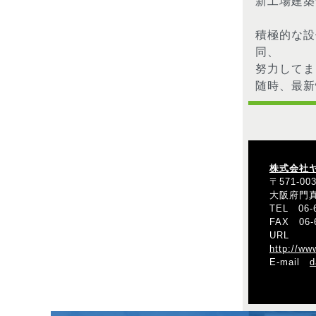
新工場建
積極的な設
同、
努力してま
随時、最
株式会社
〒571-00
大阪府門真
TEL 06-6
FAX 06-6
URL
http://ww
E-mail
d