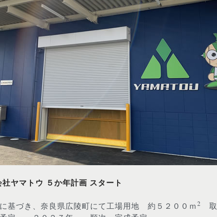
会社ヤマトウ ５か年計画 スタート
2
に基づき、奈良県広陵町にて工場用地 約５２００ｍ
取