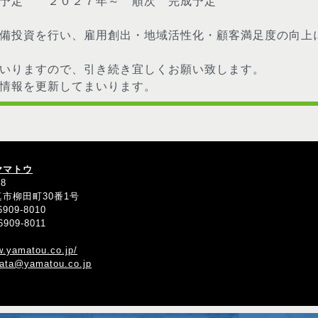
築予定 ２０２７年～ 順次 完成予定
備投資を行い、雇用創出・地域活性化・顧客満足度の向上
いりますので、引き続き宜しくお願い致します。
新情報を更新してまいります。
ヤマトウ
38
市柳田町30番1号
909-8010
909-8011
w.yamatou.co.jp/
ata@yamatou.co.jp